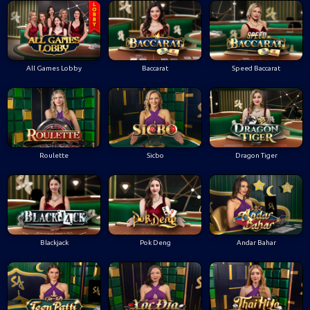
All Games Lobby
Baccarat
Speed Baccarat
Roulette
Sicbo
Dragon Tiger
Blackjack
Pok Deng
Andar Bahar