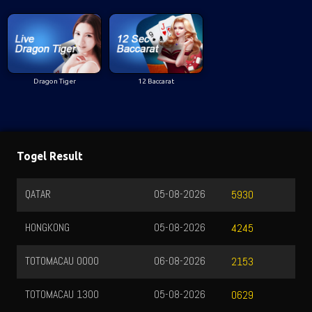
Dragon Tiger
12 Baccarat
Togel Result
QATAR
05-08-2026
5930
HONGKONG
05-08-2026
4245
TOTOMACAU 0000
06-08-2026
2153
TOTOMACAU 1300
05-08-2026
0629