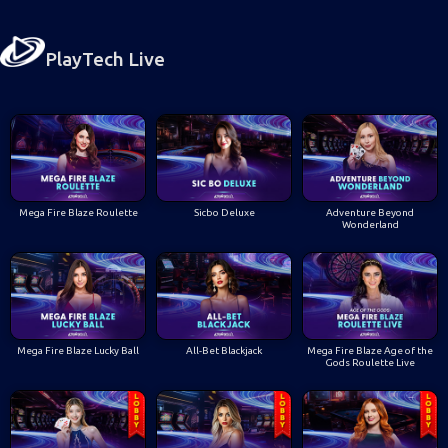
PlayTech Live
Mega Fire Blaze Roulette
Sicbo Deluxe
Adventure Beyond
Wonderland
Mega Fire Blaze Lucky Ball
All-Bet Blackjack
Mega Fire Blaze Age of the
Gods Roulette Live