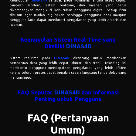
Keunggulan
DINAS4D
terletak pada kombinasi antara akses cepat,
tampilan modern, sistem real-time, dan layanan yang terus
dikembangkan mengikuti kebutuhan pengguna digital. Setiap fitur
disusun agar mudah digunakan sehingga pengguna baru maupun
pengguna lama dapat menikmati pengalaman yang lebih praktis dan
nyaman.
Keunggulan Sistem Real-Time yang
Dimiliki
DINAS4D
Sistem real-time pada
DINAS4D
dirancang untuk memberikan
pembaruan data yang lebih cepat, akurat, dan stabil. Teknologi ini
membantu pengguna mendapatkan pengalaman yang lebih efisien
karena seluruh proses dapat berjalan secara langsung tanpa delay yang
mengganggu.
FAQ Seputar
DINAS4D
dan Informasi
Penting untuk Pengguna
FAQ (Pertanyaan
Umum)