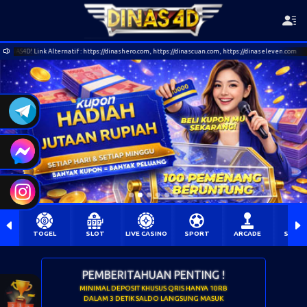
tps://dinashero.com, https://dinascuan.com, https://dinaseleven.com
Selamat Datang di
TOGEL
SLOT
LIVE CASINO
SPORT
ARCADE
SABU
PEMBERITAHUAN PENTING !
MINIMAL DEPOSIT KHUSUS QRIS HANYA 10RB
DALAM 3 DETIK SALDO LANGSUNG MASUK