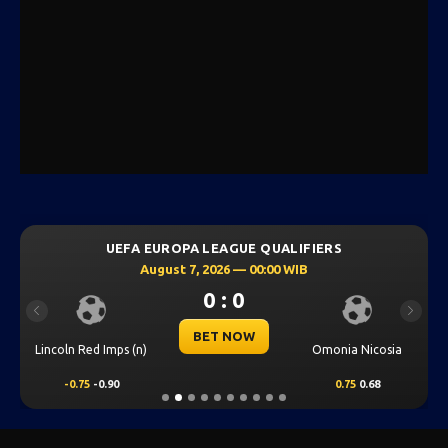
UEFA EUROPA LEAGUE QUALIFIERS
August 7, 2026 — 00:00 WIB
0 : 0
Previous
Next
BET NOW
Lincoln Red Imps (n)
Omonia Nicosia
-0.75
-0.90
0.75
0.68