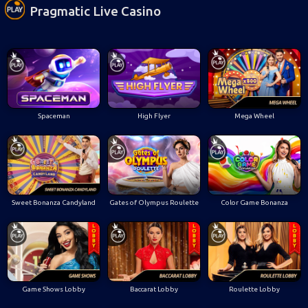
Pragmatic Live Casino
Spaceman
High Flyer
Mega Wheel
Sweet Bonanza Candyland
Gates of Olympus Roulette
Color Game Bonanza
Game Shows Lobby
Baccarat Lobby
Roulette Lobby