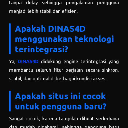
tanpa delay sehingga pengalaman pengguna
menjadi lebih stabil dan efisien.
Apakah
DINAS4D
menggunakan teknologi
terintegrasi?
Ya,
DINAS4D
didukung engine terintegrasi yang
membantu seluruh fitur berjalan secara sinkron,
stabil, dan optimal di berbagai kondisi akses.
Apakah situs ini cocok
untuk pengguna baru?
Sangat cocok, karena tampilan dibuat sederhana
dan mudah dipahami, sehingga pengguna baru