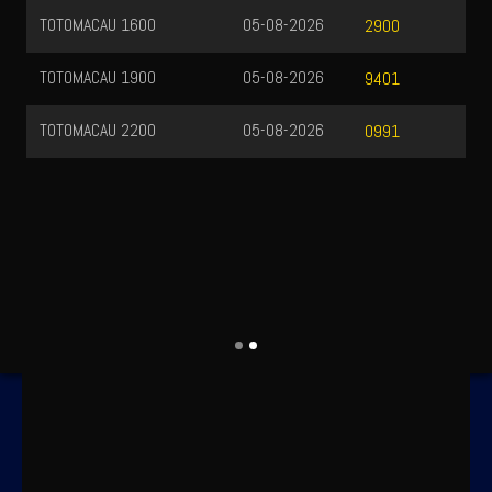
TOTOMACAU 1600
05-08-2026
2900
TOTOMACAU 1900
05-08-2026
9401
TOTOMACAU 2200
05-08-2026
0991