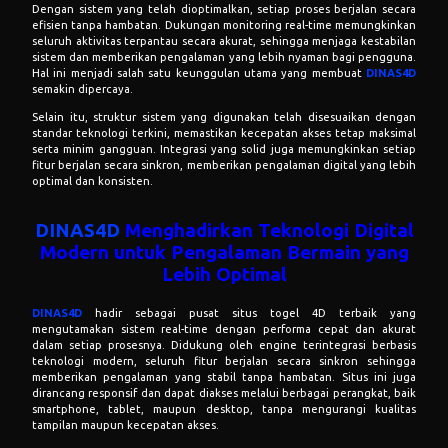
Dengan sistem yang telah dioptimalkan, setiap proses berjalan secara
efisien tanpa hambatan. Dukungan monitoring real-time memungkinkan
seluruh aktivitas terpantau secara akurat, sehingga menjaga kestabilan
sistem dan memberikan pengalaman yang lebih nyaman bagi pengguna.
Hal ini menjadi salah satu keunggulan utama yang membuat
DINAS4D
semakin dipercaya.
Selain itu, struktur sistem yang digunakan telah disesuaikan dengan
standar teknologi terkini, memastikan kecepatan akses tetap maksimal
serta minim gangguan. Integrasi yang solid juga memungkinkan setiap
fitur berjalan secara sinkron, memberikan pengalaman digital yang lebih
optimal dan konsisten.
DINAS4D
Menghadirkan Teknologi Digital
Modern untuk Pengalaman Bermain yang
Lebih Optimal
DINAS4D
hadir sebagai pusat situs togel 4D terbaik yang
mengutamakan sistem real-time dengan performa cepat dan akurat
dalam setiap prosesnya. Didukung oleh engine terintegrasi berbasis
teknologi modern, seluruh fitur berjalan secara sinkron sehingga
memberikan pengalaman yang stabil tanpa hambatan. Situs ini juga
dirancang responsif dan dapat diakses melalui berbagai perangkat, baik
smartphone, tablet, maupun desktop, tanpa mengurangi kualitas
tampilan maupun kecepatan akses.