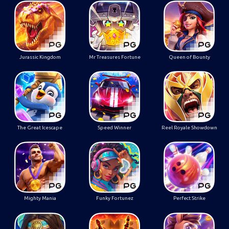
Jurassic Kingdom
Mr Treasures Fortune
Queen of Bounty
The Great Icescape
Speed Winner
Reel Royale Showdown
Mighty Mania
Funky Fortunez
Perfect Strike