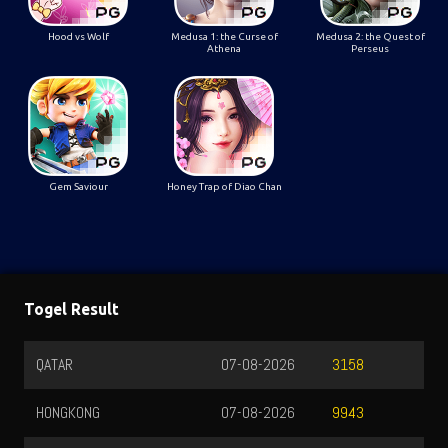
Hood vs Wolf
Medusa 1: the Curse of
Medusa 2: the Quest of
Athena
Perseus
Gem Saviour
Honey Trap of Diao Chan
Togel Result
QATAR
07-08-2026
3158
HONGKONG
07-08-2026
9943