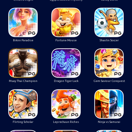
Bikini Paradise
Fortune Mouse
Shaolin Soccer
Muay Thai Champion
Dragon Tiger Luck
Gem Saviour Conquest
Flirting Scholar
Leprechaun Riches
Ninja vs Samurai