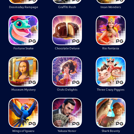
Doomsday Rampage
Graffiti Rush
Incan Wonders
Fortune Snake
Chocolate Deluxe
Rio Fantasia
Museum Mystery
Oishi Delights
Three Crazy Piggies
Wings of Iguazu
Yakuza Honor
Shark Bounty