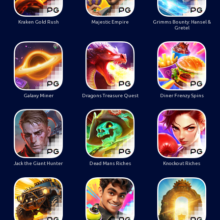
Kraken Gold Rush
Majestic Empire
Grimms Bounty: Hansel &
Gretel
Galaxy Miner
Dragons Treasure Quest
Diner Frenzy Spins
Jack the Giant Hunter
Dead Mans Riches
Knockout Riches