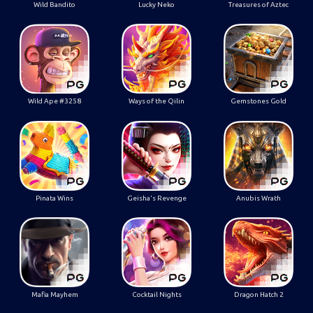
Wild Bandito
Lucky Neko
Treasures of Aztec
Wild Ape #3258
Ways of the Qilin
Gemstones Gold
Pinata Wins
Geisha's Revenge
Anubis Wrath
Mafia Mayhem
Cocktail Nights
Dragon Hatch 2