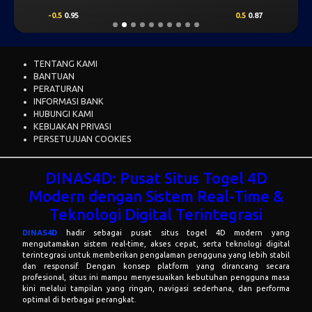
-0.5
0.95
0.5
0.87
TENTANG KAMI
BANTUAN
PERATURAN
INFORMASI BANK
HUBUNGI KAMI
KEBIJAKAN PRIVASI
PERSETUJUAN COOKIES
DINAS4D: Pusat Situs Togel 4D
Modern dengan Sistem Real-Time &
Teknologi Digital Terintegrasi
DINAS4D
hadir sebagai pusat situs togel 4D modern yang
mengutamakan sistem real-time, akses cepat, serta teknologi digital
terintegrasi untuk memberikan pengalaman pengguna yang lebih stabil
dan responsif. Dengan konsep platform yang dirancang secara
profesional, situs ini mampu menyesuaikan kebutuhan pengguna masa
kini melalui tampilan yang ringan, navigasi sederhana, dan performa
optimal di berbagai perangkat.