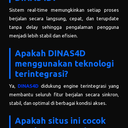
Sistem real-time memungkinkan setiap proses
berjalan secara langsung, cepat, dan terupdate
tanpa delay sehingga pengalaman pengguna
menjadi lebih stabil dan efisien.
Apakah
DINAS4D
menggunakan teknologi
terintegrasi?
Ya,
DINAS4D
didukung engine terintegrasi yang
membantu seluruh fitur berjalan secara sinkron,
stabil, dan optimal di berbagai kondisi akses.
Apakah situs ini cocok