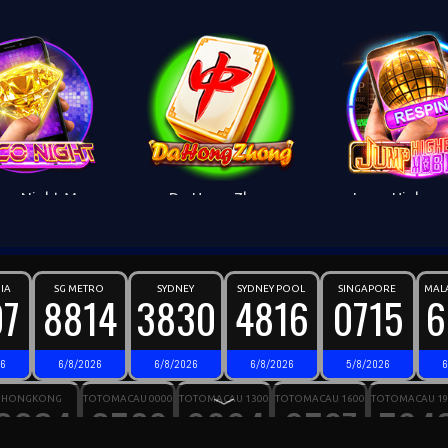
sco Night M
Da Hong Zhong
Jump Higher 
IA
SG METRO
SYDNEY
SYDNEY POOL
SINGAPORE
MALA
07
8814
3830
4816
0715
6
26
6/8/2026
6/8/2026
6/8/2026
5/8/2026
6
HONGKONG
TOTOMACAU 0000
TOTOMACAU 1300
TOTOMACAU 1600
TOTOMACAU 1
3634
6529
9894
0597
584
ve n Jump
Lucky Bats M
168 Lucky 