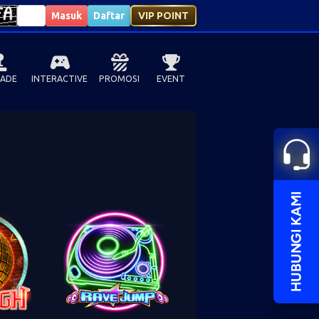
Selamat Datang di Situs DINAS4D! Link Alternatif : https://dinashero.com, http
Masuk
Daftar
VIP POINT
ADE
INTERACTIVE
PROMOSI
EVENT