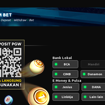
M BET
Deposit
Withdraw
Bet
ong Rich Ways
Sung Wukong
Wild Disco N
Bank Lokal
BCA
Mandiri
CIMB
Danamon
E Money & Pulsa
Mafia
Hero of the 3
The Chicken 
Jenius
DANA
Kingdoms - Cao Cao
LinkAja
Lain-lain