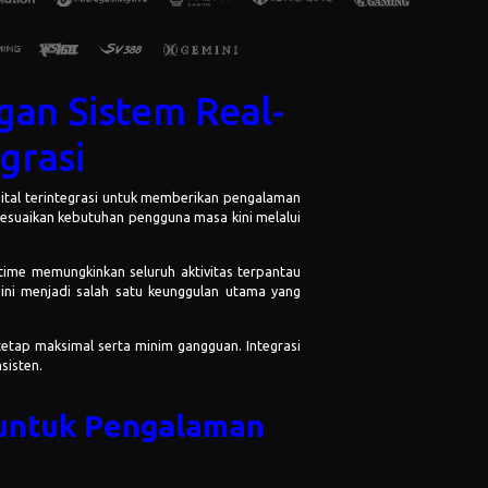
gan Sistem Real-
grasi
ver M
888 Cai Shen
gital terintegrasi untuk memberikan pengalaman
yesuaikan kebutuhan pengguna masa kini melalui
time memungkinkan seluruh aktivitas terpantau
ini menjadi salah satu keunggulan utama yang
 tetap maksimal serta minim gangguan. Integrasi
sisten.
cs
Dragon Koi
 untuk Pengalaman