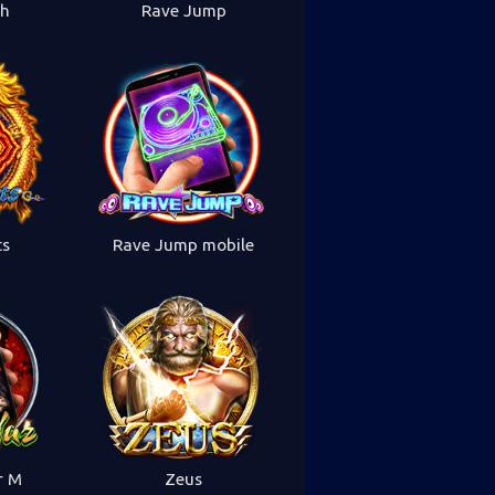
gh
Rave Jump
ts
Rave Jump mobile
r M
Zeus