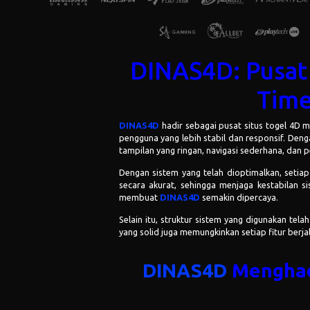
DINAS4D: Pusat 
Time
Frozen World
Flo
DINAS4D
hadir sebagai pusat situs togel 4D 
pengguna yang lebih stabil dan responsif. Den
tampilan yang ringan, navigasi sederhana, dan 
Dengan sistem yang telah dioptimalkan, setia
secara akurat, sehingga menjaga kestabilan 
membuat
DINAS4D
semakin dipercaya.
Selain itu, struktur sistem yang digunakan tel
yang solid juga memungkinkan setiap fitur berja
Football Fever
DINAS4D
Menghadi