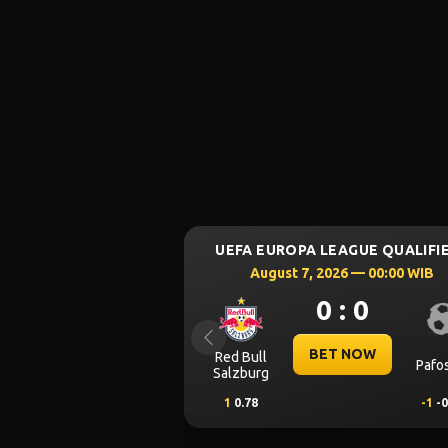
6/8/2026
Watah Master Turbo
UEFA EUROPA LEAGUE QUALIFI
August 7, 2026 — 01:00 WIB
2 : 0
Previous
BET NOW
Viki
Thun
Reykj
Crazy Crazy 3
Wat
0.25
0.78
-0.25