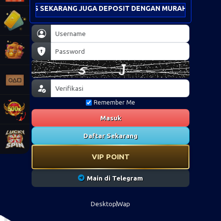
S SEKARANG JUGA DEPOSIT DENGAN MURAH DAN PRAKTIS !!!
Remember Me
Masuk
Daftar Sekarang
VIP POINT
Main di Telegram
Desktop
Wap