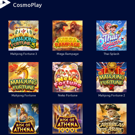
CosmoPlay
Mahjong Fortune 3
Mega Rampage
Thai Splash
Mahjong Fortune
Neko Fortune
Mahjong Fortune 2