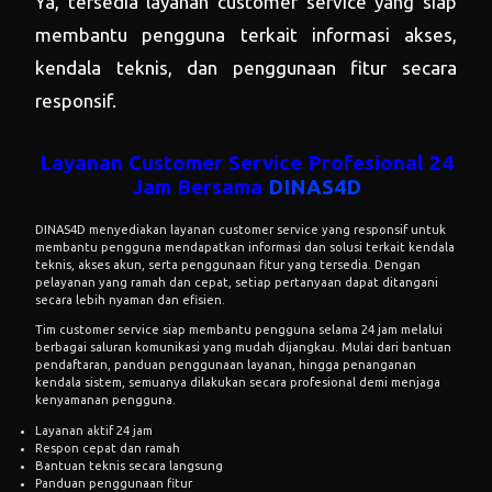
Ya, tersedia layanan customer service yang siap
membantu pengguna terkait informasi akses,
kendala teknis, dan penggunaan fitur secara
responsif.
Layanan Customer Service Profesional 24
Jam Bersama
DINAS4D
DINAS4D menyediakan layanan customer service yang responsif untuk
membantu pengguna mendapatkan informasi dan solusi terkait kendala
teknis, akses akun, serta penggunaan fitur yang tersedia. Dengan
pelayanan yang ramah dan cepat, setiap pertanyaan dapat ditangani
secara lebih nyaman dan efisien.
Tim customer service siap membantu pengguna selama 24 jam melalui
berbagai saluran komunikasi yang mudah dijangkau. Mulai dari bantuan
pendaftaran, panduan penggunaan layanan, hingga penanganan
kendala sistem, semuanya dilakukan secara profesional demi menjaga
kenyamanan pengguna.
Layanan aktif 24 jam
Respon cepat dan ramah
Bantuan teknis secara langsung
Panduan penggunaan fitur