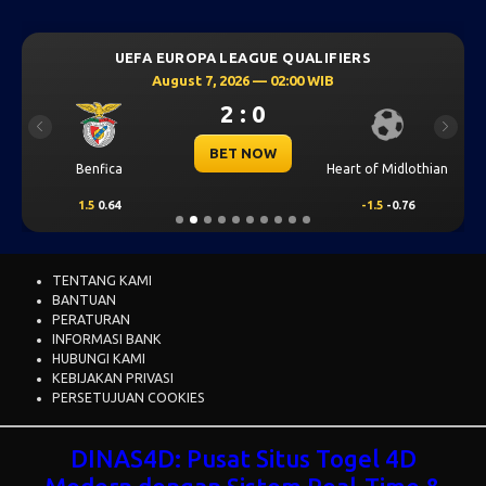
UEFA EUROPA LEAGUE QUALIFIERS
August 7, 2026 — 02:00 WIB
2 : 0
Previous
Next
BET NOW
Benfica
Heart of Midlothian
1.5
0.64
-1.5
-0.76
TENTANG KAMI
BANTUAN
PERATURAN
INFORMASI BANK
HUBUNGI KAMI
KEBIJAKAN PRIVASI
PERSETUJUAN COOKIES
DINAS4D: Pusat Situs Togel 4D