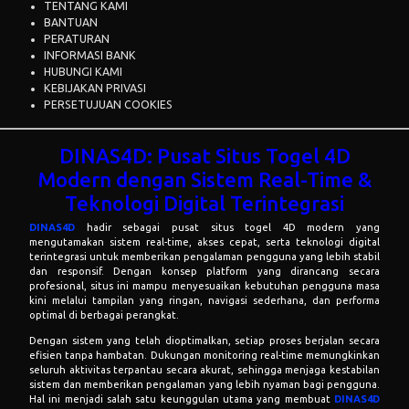
TENTANG KAMI
BANTUAN
PERATURAN
INFORMASI BANK
HUBUNGI KAMI
KEBIJAKAN PRIVASI
PERSETUJUAN COOKIES
DINAS4D: Pusat Situs Togel 4D
Modern dengan Sistem Real-Time &
Teknologi Digital Terintegrasi
DINAS4D
hadir sebagai pusat situs togel 4D modern yang
mengutamakan sistem real-time, akses cepat, serta teknologi digital
terintegrasi untuk memberikan pengalaman pengguna yang lebih stabil
dan responsif. Dengan konsep platform yang dirancang secara
profesional, situs ini mampu menyesuaikan kebutuhan pengguna masa
kini melalui tampilan yang ringan, navigasi sederhana, dan performa
optimal di berbagai perangkat.
Dengan sistem yang telah dioptimalkan, setiap proses berjalan secara
efisien tanpa hambatan. Dukungan monitoring real-time memungkinkan
seluruh aktivitas terpantau secara akurat, sehingga menjaga kestabilan
sistem dan memberikan pengalaman yang lebih nyaman bagi pengguna.
Hal ini menjadi salah satu keunggulan utama yang membuat
DINAS4D