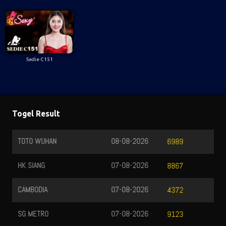
Sedie C151
Togel Result
QATAR
07-08-2026
3158
HONGKONG
07-08-2026
9943
TOTOMACAU 0000
08-08-2026
4072
TOTOMACAU 1300
07-08-2026
6300