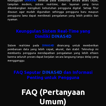
Keunggulan
DINAS4D
terletak pada kombinasi antara akses cepat,
tampilan modern, sistem real-time, dan layanan yang terus
dikembangkan mengikuti kebutuhan pengguna digital. Setiap fitur
disusun agar mudah digunakan sehingga pengguna baru maupun
pengguna lama dapat menikmati pengalaman yang lebih praktis dan
nyaman.
Keunggulan Sistem Real-Time yang
Dimiliki
DINAS4D
Sistem real-time pada
DINAS4D
dirancang untuk memberikan
pembaruan data yang lebih cepat, akurat, dan stabil. Teknologi ini
membantu pengguna mendapatkan pengalaman yang lebih efisien
karena seluruh proses dapat berjalan secara langsung tanpa delay yang
mengganggu.
FAQ Seputar
DINAS4D
dan Informasi
Penting untuk Pengguna
FAQ (Pertanyaan
Umum)