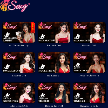
All Games Lobby
Baccarat C01
Baccarat C05
Baccarat C14
Roulette 71
Auto Roulette 72
Extra Sicbo C132
Dragon Tiger 31
Dragon Tiger 32