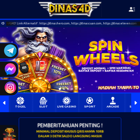
! Link Alternatif : https://dinashero.com, https://dinascuan.com, https://dinaseleven.com
TOGEL
SLOT
LIVE CASINO
SPORT
ARCADE
SABU
PEMBERITAHUAN PENTING !
MINIMAL DEPOSIT KHUSUS QRIS HANYA 10RB
DALAM 3 DETIK SALDO LANGSUNG MASUK