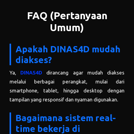
FAQ (Pertanyaan
Umum)
Apakah
DINAS4D
mudah
diakses?
Ya,
DINAS4D
dirancang agar mudah diakses
melalui berbagai perangkat, mulai dari
smartphone, tablet, hingga desktop dengan
tampilan yang responsif dan nyaman digunakan.
Bagaimana sistem real-
time bekerja di