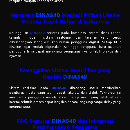
tampilan maupun kecepatan akses.
Mengapa
DINAS4D
Menjadi Pilihan Utama
Pecinta Togel Online di Indonesia
Keunggulan
DINAS4D
terletak pada kombinasi antara akses cepat,
tampilan modern, sistem real-time, dan layanan yang terus
dikembangkan mengikuti kebutuhan pengguna digital. Setiap fitur
disusun agar mudah digunakan sehingga pengguna baru maupun
pengguna lama dapat menikmati pengalaman yang lebih praktis dan
nyaman.
Keunggulan Sistem Real-Time yang
Dimiliki
DINAS4D
Sistem real-time pada
DINAS4D
dirancang untuk memberikan
pembaruan data yang lebih cepat, akurat, dan stabil. Teknologi ini
membantu pengguna mendapatkan pengalaman yang lebih efisien
karena seluruh proses dapat berjalan secara langsung tanpa delay yang
mengganggu.
FAQ Seputar
DINAS4D
dan Informasi
Penting untuk Pengguna