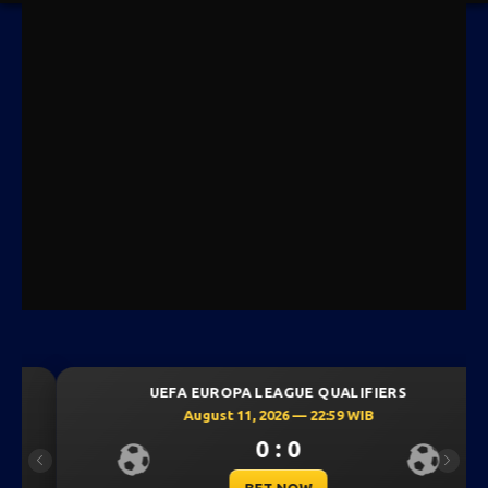
UEFA EUROPA LEAGUE QUALIFIERS
August 11, 2026 — 22:59 WIB
0 : 0
Previous
Next
BET NOW