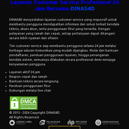
Layanan Customer Service Profesional 24
Jam Bersama
DINAS4D
DINAS4D menyediakan layanan customer service yang responsif untuk
membantu pengguna mendapatkan informasi dan solusi terkait kendala
teknis, akses akun, serta penggunaan fitur yang tersedia. Dengan
pelayanan yang ramah dan cepat, setiap pertanyaan dapat ditangani
secara lebih nyaman dan efisien.
Tim customer service siap membantu pengguna selama 24 jam melalui
berbagai saluran komunikasi yang mudah dijangkau. Mulai dari bantuan
pendaftaran, panduan penggunaan layanan, hingga penanganan
kendala sistem, semuanya dilakukan secara profesional demi menjaga
kenyamanan pengguna.
Layanan aktif 24 jam
Respon cepat dan ramah
Bantuan teknis secara langsung
Panduan penggunaan fitur
Dukungan melalui live chat
© 2015 - 2026 Copyright DINAS4D.
All Rights Reserved.