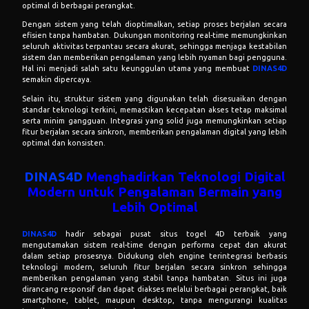
optimal di berbagai perangkat.
Dengan sistem yang telah dioptimalkan, setiap proses berjalan secara
efisien tanpa hambatan. Dukungan monitoring real-time memungkinkan
seluruh aktivitas terpantau secara akurat, sehingga menjaga kestabilan
sistem dan memberikan pengalaman yang lebih nyaman bagi pengguna.
Hal ini menjadi salah satu keunggulan utama yang membuat
DINAS4D
semakin dipercaya.
Selain itu, struktur sistem yang digunakan telah disesuaikan dengan
standar teknologi terkini, memastikan kecepatan akses tetap maksimal
serta minim gangguan. Integrasi yang solid juga memungkinkan setiap
fitur berjalan secara sinkron, memberikan pengalaman digital yang lebih
optimal dan konsisten.
DINAS4D
Menghadirkan Teknologi Digital
Modern untuk Pengalaman Bermain yang
Lebih Optimal
DINAS4D
hadir sebagai pusat situs togel 4D terbaik yang
mengutamakan sistem real-time dengan performa cepat dan akurat
dalam setiap prosesnya. Didukung oleh engine terintegrasi berbasis
teknologi modern, seluruh fitur berjalan secara sinkron sehingga
memberikan pengalaman yang stabil tanpa hambatan. Situs ini juga
dirancang responsif dan dapat diakses melalui berbagai perangkat, baik
smartphone, tablet, maupun desktop, tanpa mengurangi kualitas